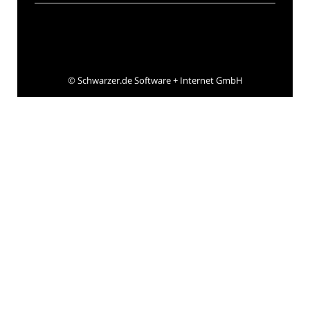
©
Schwarzer.de Software + Internet GmbH