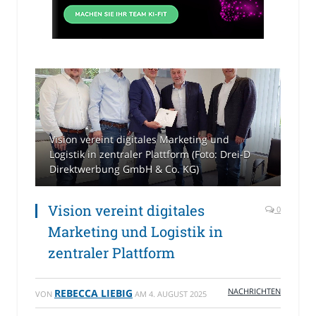
Vision vereint digitales Marketing und
Logistik in zentraler Plattform (Foto: Drei-D
Direktwerbung GmbH & Co. KG)
Vision vereint digitales
0
Marketing und Logistik in
zentraler Plattform
NACHRICHTEN
REBECCA LIEBIG
VON
AM
4. AUGUST 2025